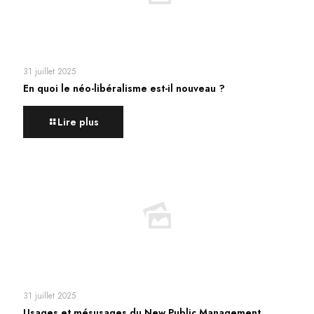
31 juillet 2025
En quoi le néo-libéralisme est-il nouveau ?
Lire plus
31 juillet 2025
Usages et mésusages du New Public Management