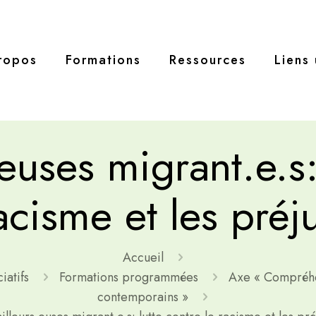
ropos
Formations
Ressources
Liens 
.euses migrant.e.s:
racisme et les préj
Accueil
iatifs
Formations programmées
Axe « Compréhe
contemporains »