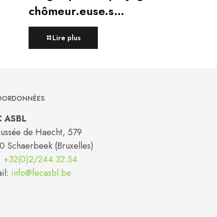
chômeur.euse.s…
Lire plus
ORDONNÉES
C ASBL
ussée de Haecht, 579
0 Schaerbeek (Bruxelles)
:
+32(0)2/244.32.54
il:
info@fecasbl.be