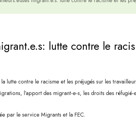
illeurs.euses migrant.e.s: lutte contre le racisme et les pr
igrant.e.s: lutte contre le raci
 la lutte contre le racisme et les préjugés sur les travailleu
grations, l’apport des migrant-e-s, les droits des réfugié-
e par le service Migrants et la FEC.