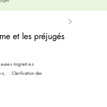
éjugés
sme et les préjugés
r.euse.s migrant.e.s.
e-s, … Clarification des