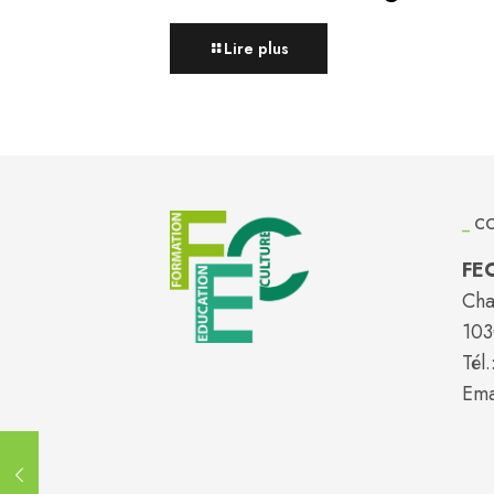
Lire plus
_
CO
FE
Cha
103
Tél.
Ema