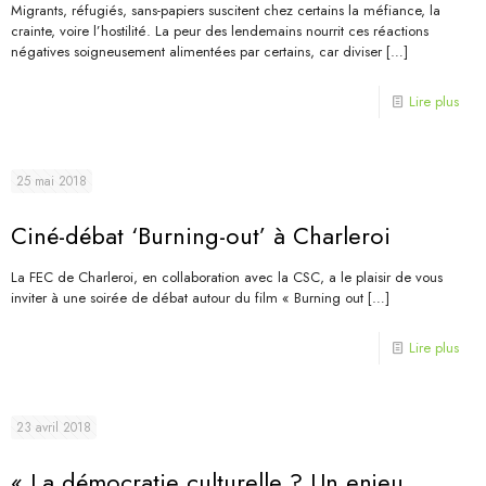
Migrants, réfugiés, sans-papiers suscitent chez certains la méfiance, la
crainte, voire l’hostilité. La peur des lendemains nourrit ces réactions
négatives soigneusement alimentées par certains, car diviser
[…]
Lire plus
25 mai 2018
Ciné-débat ‘Burning-out’ à Charleroi
La FEC de Charleroi, en collaboration avec la CSC, a le plaisir de vous
inviter à une soirée de débat autour du film « Burning out
[…]
Lire plus
23 avril 2018
« La démocratie culturelle ? Un enjeu