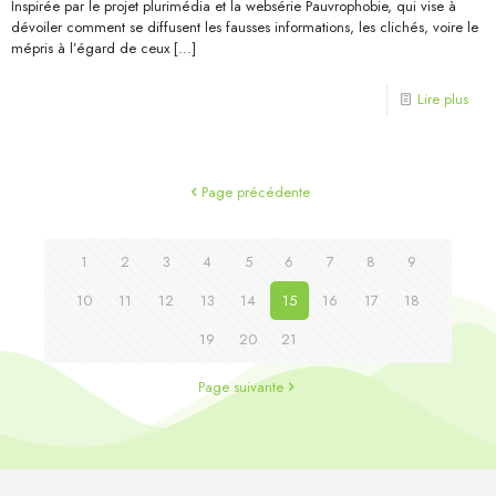
Inspirée par le projet plurimédia et la websérie Pauvrophobie, qui vise à
dévoiler comment se diffusent les fausses informations, les clichés, voire le
mépris à l’égard de ceux
[…]
Lire plus
Page précédente
1
2
3
4
5
6
7
8
9
10
11
12
13
14
15
16
17
18
19
20
21
Page suivante