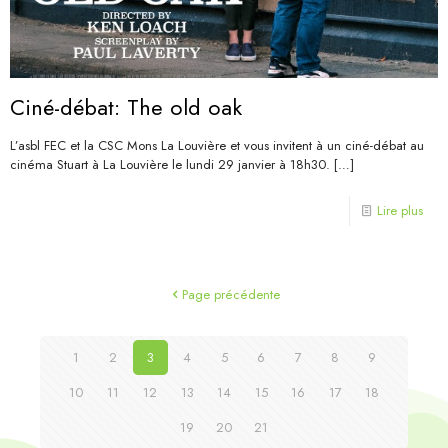
Ciné-débat: The old oak
L’asbl FEC et la CSC Mons La Louvière et vous invitent à un ciné-débat au
cinéma Stuart à La Louvière le lundi 29 janvier à 18h30.
[…]
Lire plus
Page précédente
1
2
3
4
5
6
7
8
9
10
11
12
13
14
15
16
17
18
19
20
21