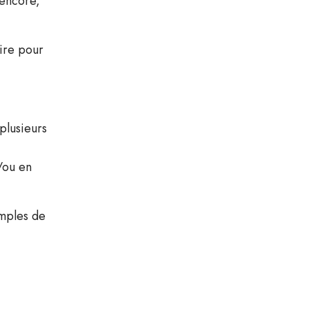
 encore,
aire pour
plusieurs
t/ou en
emples de