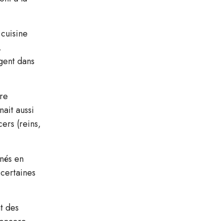
 cuisine
,
gent dans
re
ait aussi
ers (reins,
inés en
 certaines
t des