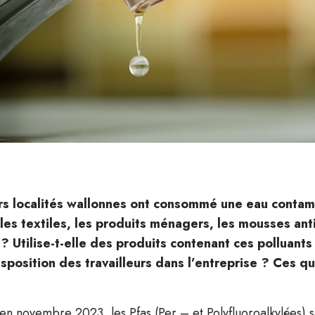
urs localités wallonnes ont consommé une eau conta
les textiles, les produits ménagers, les mousses anti
? Utilise-t-elle des produits contenant ces polluants
isposition des travailleurs dans l’entreprise ? Ces q
en novembre 2023, les Pfas (Per – et Polyfluoroalkylées) s