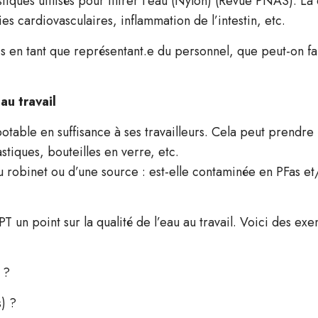
astiques utilisés pour filtrer l’eau (Nylon) (Revue PNAS). Là
ies cardiovasculaires, inflammation de l’intestin, etc.
ais en tant que représentant.e du personnel, que peut-on f
au travail
otable en suffisance à ses travailleurs. Cela peut prendre 
stiques, bouteilles en verre, etc.
 du robinet ou d’une source : est-elle contaminée en PFas e
PT un point sur la qualité de l’eau au travail. Voici des ex
 ?
s) ?