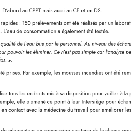
à. D’abord au CPPT mais aussi au CE et en DS.
s rapides : 150 prélèvements ont été réalisés par un labora
s. L’eau de consommation a également été testée.
qualité de l’eau bue par le personnel.
Au niveau des échanti
ur pouvoir les éliminer. Ce n’est pas simple car l’analyse pe
fos. »
.
été prises. Par exemple, les mousses incendies ont été re
se tous les endroits mis à sa disposition pour veiller à la 
 exemple, elle a amené ce point à leur Intersiège pour écha
en contact avec la médecine du travail pour améliorer les
le de négociateur en commission paritaire de la chimie pou