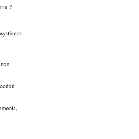
erre ?
cosystèmes
 non
procédé
tements,