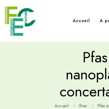
Accueil
A p
Pfas
nanopla
concerta
Accueil
Rise
Pfas e