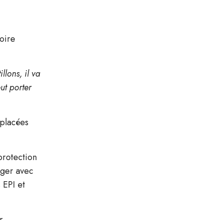
toire
llons, il va
ut porter
mplacées
protection
nger avec
 EPI et
r