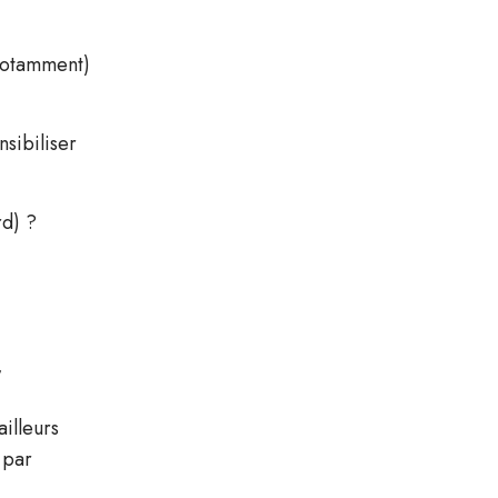
 notamment)
nsibiliser
rd) ?
,
ailleurs
 par