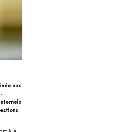
minée aux
-
 éternels
uestions
ont à la