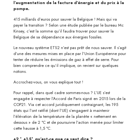
l’augmentation de la facture d’énergie et du prix à la
pompe
.
415 milliards d’euros pour sauver la Belgique ! Mais qui va
payer la transition ? Selon une étude publiée par le bureau Mc
Kinsey, c’est la somme qu’il faudra trouver pour sauver la
Belgique de sa dépendance aux énergies fossiles.
Le nouveau système ETS2 n’est pas prêt de nous sauver. Il s’agit
d’une des mesures mises en place par l’Union Européenne pour
tenter de réduire les émissions de gaz à effet de serre. Pour
bien comprendre ce qu’il implique, on revient sur quelques
notions.
Accrochez-vous, on vous explique tout !
Pour rappel, dans quel cadre sommes-nous ? L’UE s’est
engagée à respecter l’Accord de Paris signé en 2015 lors de la
COP21. Via cet accord juridiquement contraignant, les 195
états qui l’ont ratifié (dont l’UE) s’engagent à maintenir
l’élévation de la température de la planète « nettement en
dessous » de 2 °C et de poursuivre l’action menée pour limiter
cette hausse à 1,5 °C.
+2 °, +1.5°, qu’est-ce que ça veut dire ?