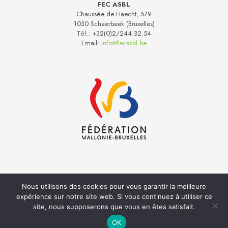
FEC ASBL
Chaussée de Haecht, 579
1030 Schaerbeek (Bruxelles)
Tél.:
+32(0)2/244.32.54
Email:
info@fecasbl.be
Nous utilisons des cookies pour vous garantir la meilleure
Réalisation
Inside
- Hébergement web
Anagramme
expérience sur notre site web. Si vous continuez à utiliser ce
Politique de Confidentialité
Cookies
site, nous supposerons que vous en êtes satisfait.
OK