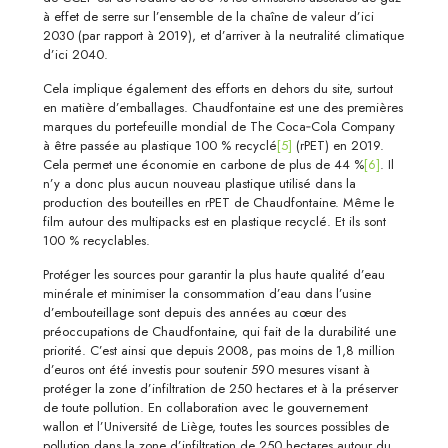
à effet de serre sur l’ensemble de la chaîne de valeur d’ici
2030 (par rapport à 2019), et d’arriver à la neutralité climatique
d’ici 2040.
Cela implique également des efforts en dehors du site, surtout
en matière d’emballages. Chaudfontaine est une des premières
marques du portefeuille mondial de The Coca‑Cola Company
à être passée au plastique 100 % recyclé
[5]
(rPET) en 2019.
Cela permet une économie en carbone de plus de 44 %
[6]
. Il
n’y a donc plus aucun nouveau plastique utilisé dans la
production des bouteilles en rPET de Chaudfontaine. Même le
film autour des multipacks est en plastique recyclé. Et ils sont
100 % recyclables.
Protéger les sources pour garantir la plus haute qualité d’eau
minérale et minimiser la consommation d’eau dans l’usine
d’embouteillage sont depuis des années au cœur des
préoccupations de Chaudfontaine, qui fait de la durabilité une
priorité. C’est ainsi que depuis 2008, pas moins de 1,8 million
d’euros ont été investis pour soutenir 590 mesures visant à
protéger la zone d’infiltration de 250 hectares et à la préserver
de toute pollution. En collaboration avec le gouvernement
wallon et l’Université de Liège, toutes les sources possibles de
pollution dans la zone d’infiltration de 250 hectares autour du