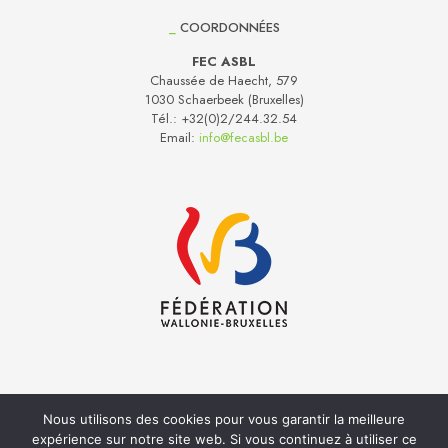
_
COORDONNÉES
FEC ASBL
Chaussée de Haecht, 579
1030 Schaerbeek (Bruxelles)
Tél.:
+32(0)2/244.32.54
Email:
info@fecasbl.be
Nous utilisons des cookies pour vous garantir la meilleure
Réalisation
Inside
- Hébergement web
Anagramme
expérience sur notre site web. Si vous continuez à utiliser ce