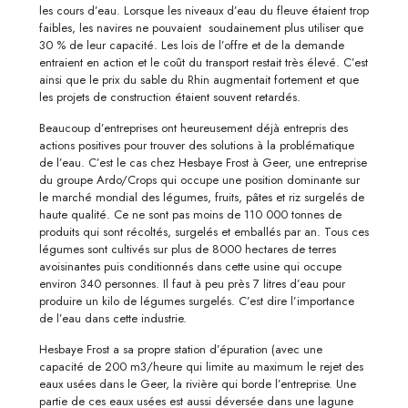
les cours d’eau. Lorsque les niveaux d’eau du fleuve étaient trop
faibles, les navires ne pouvaient soudainement plus utiliser que
30 % de leur capacité. Les lois de l’offre et de la demande
entraient en action et le coût du transport restait très élevé. C’est
ainsi que le prix du sable du Rhin augmentait fortement et que
les projets de construction étaient souvent retardés.
Beaucoup d’entreprises ont heureusement déjà entrepris des
actions positives pour trouver des solutions à la problématique
de l’eau. C’est le cas chez Hesbaye Frost à Geer, une entreprise
du groupe Ardo/Crops qui occupe une position dominante sur
le marché mondial des légumes, fruits, pâtes et riz surgelés de
haute qualité. Ce ne sont pas moins de 110 000 tonnes de
produits qui sont récoltés, surgelés et emballés par an. Tous ces
légumes sont cultivés sur plus de 8000 hectares de terres
avoisinantes puis conditionnés dans cette usine qui occupe
environ 340 personnes. Il faut à peu près 7 litres d’eau pour
produire un kilo de légumes surgelés. C’est dire l’importance
de l’eau dans cette industrie.
Hesbaye Frost a sa propre station d’épuration (avec une
capacité de 200 m3/heure qui limite au maximum le rejet des
eaux usées dans le Geer, la rivière qui borde l’entreprise. Une
partie de ces eaux usées est aussi déversée dans une lagune