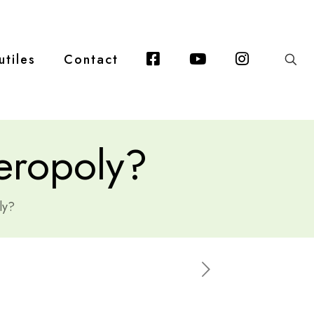
Facebook
Youtube
Instagra
utiles
Contact
eropoly?
ly?