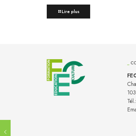
Lire plus
_
CO
FE
Cha
103
Tél.
Ema