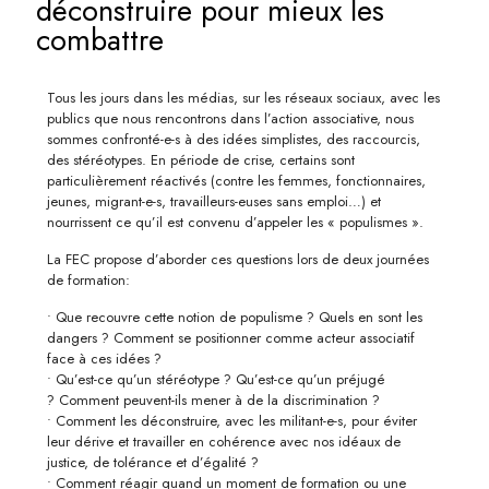
déconstruire pour mieux les
combattre
Tous les jours dans les médias, sur les réseaux sociaux, avec les
publics que nous rencontrons dans l’action associative, nous
sommes confronté-e-s à des idées simplistes, des raccourcis,
des stéréotypes. En période de crise, certains sont
particulièrement réactivés (contre les femmes, fonctionnaires,
jeunes, migrant-e-s, travailleurs-euses sans emploi…) et
nourrissent ce qu’il est convenu d’appeler les « populismes ».
La FEC propose d’aborder ces questions lors de deux journées
de formation:
• Que recouvre cette notion de populisme ? Quels en sont les
dangers ? Comment se positionner comme acteur associatif
face à ces idées ?
• Qu’est-ce qu’un stéréotype ? Qu’est-ce qu’un préjugé
? Comment peuvent-ils mener à de la discrimination ?
• Comment les déconstruire, avec les militant-e-s, pour éviter
leur dérive et travailler en cohérence avec nos idéaux de
justice, de tolérance et d’égalité ?
• Comment réagir quand un moment de formation ou une