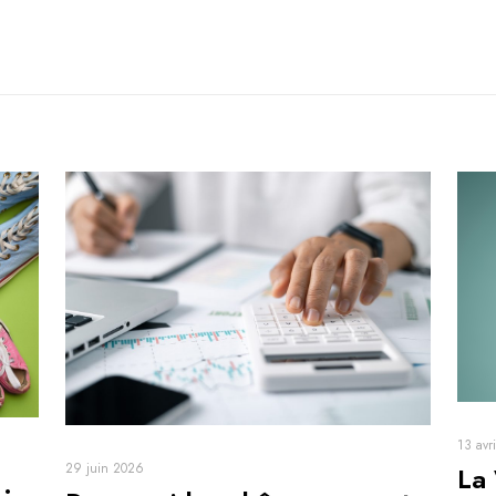
13 avr
29 juin 2026
La
 :