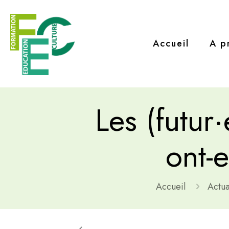
Accueil
A p
Les (futur·
ont-e
Accueil
Actua