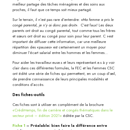
meilleur partage des tâches ménagères et des soins aux
proches, il faut que ce temps soit mieux partagé.
Sur le terrain, il n’est pas rare d’entendre:
«Ma femme a pris le
congé parental, je n’y ai donc pas droit»
. C’est faux! Les deux
parents ont droit au congé parental, tout comme tous les frères
et sœurs ont droit au congé pour soin pour leur parent. C »est
important de diffuser cette information, car une meilleure
répartition des «pauses» est certainement un moyen pour
diminuer l’écart salarial entre les hommes et les femmes…
Pour aider les travailleur.euse.s et leurs représentant.e.s à y voir
clair dans ces différentes formules, la FEC et les Femmes CSC
ont édité une série de fiches qui permettent, en un coup d’œil,
de prendre connaissance de leurs principales modalités et
conditions d’accès.
Des fiches-outils
Ces fiches sont à utiliser en complément de la brochure
«Crédit-temps, fin de carrière et congés thématiques dans le
secteur privé – édition 2021»
éditée par la CSC.
Fiche 1
– Préalable: bien faire la différence entre