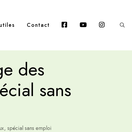
Facebook
Youtube
Instagra
utiles
Contact
ge des
écial sans
x, spécial sans emploi