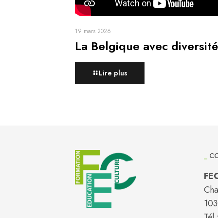
19 mars 2026
La Belgique avec diversité
Lire plus
_
CO
FE
Cha
103
Tél.