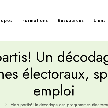
ropos
Formations
Ressources
Liens 
artis! Un décoda
s électoraux, sp
emploi
s
Hep partis! Un décodage des programmes électorau