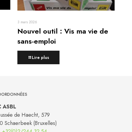
3 mars 2026
Nouvel outil : Vis ma vie de
sans-emploi
Lire plus
ORDONNÉES
C ASBL
ussée de Haecht, 579
0 Schaerbeek (Bruxelles)
:
+32(0)2/244.32.54