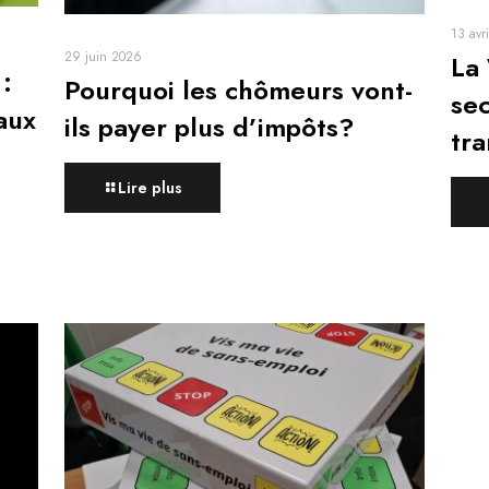
13 avr
29 juin 2026
La
 :
Pourquoi les chômeurs vont-
sec
aux
ils payer plus d’impôts?
tra
Lire plus